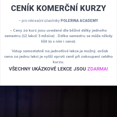
CENÍK KOMERČNÍ KURZY
– pro rekreační účastníky
POLERINA ACADEMY
.
– Ceny za kurz jsou uvedené dle běžné délky jednoho
semestru (12 lekcí/ 3 měsíce) . Délka semestru se může někdy
lišit (a s ním i cena).
–
Vstup samostatně na jednotlivé lekce je možný, avšak
cena za jednu lekci je vyšší oproti ceně při zakoupení celého
kurzu.
VŠECHNY UKÁZKOVÉ LEKCE JSOU
ZDARMA!