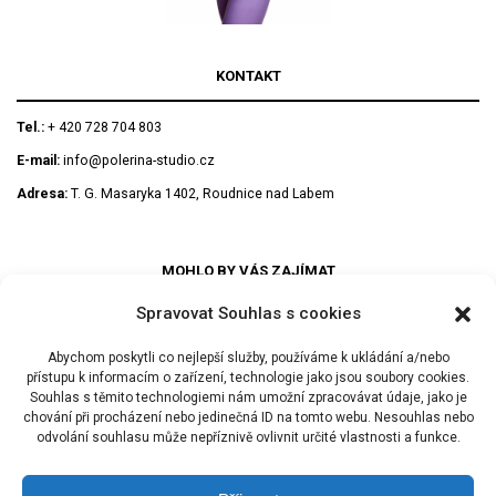
KONTAKT
Tel.:
+ 420 728 704 803
E-mail:
info@polerina-studio.cz
Adresa:
T. G. Masaryka 1402, Roudnice nad Labem
MOHLO BY VÁS ZAJÍMAT
Spravovat Souhlas s cookies
PRAVIDLA REZERVACÍ – OBCHODNÍ PODMÍNKY
Abychom poskytli co nejlepší služby, používáme k ukládání a/nebo
přístupu k informacím o zařízení, technologie jako jsou soubory cookies.
REZERVAČNÍ SYSTÉM
Souhlas s těmito technologiemi nám umožní zpracovávat údaje, jako je
chování při procházení nebo jedinečná ID na tomto webu. Nesouhlas nebo
odvolání souhlasu může nepříznivě ovlivnit určité vlastnosti a funkce.