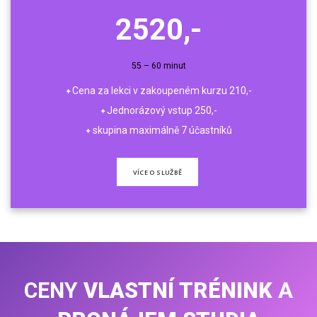
2520,-
55 – 60 minut
Cena za lekci v zakoupeném kurzu 210,-
Jednorázový vstup 250,-
skupina maximálně 7 účastníků
VÍCE O SLUŽBĚ
CENY
VLASTNÍ TRÉNINK
A