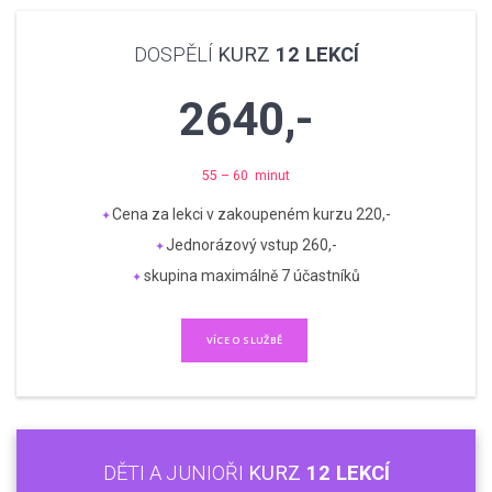
DOSPĚLÍ
KURZ
12 LEKCÍ
2640,-
55 – 60 minut
Cena za lekci v zakoupeném kurzu 220,-
Jednorázový vstup 260,-
skupina maximálně 7 účastníků
VÍCE O SLUŽBĚ
DĚTI A JUNIOŘI
KURZ
12 LEKCÍ