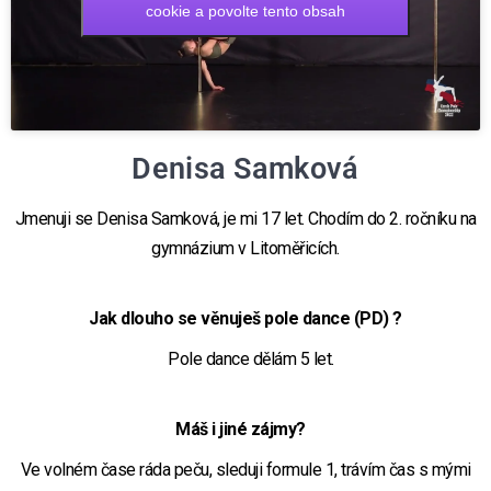
cookie a povolte tento obsah
Denisa Samková
Jmenuji se Denisa Samková, je mi 17 let. Chodím do 2. ročníku na
gymnázium v Litoměřicích.
Jak dlouho se věnuješ pole dance (PD) ?
Pole dance dělám 5 let.
Máš i jiné zájmy?
Ve volném čase ráda peču, sleduji formule 1, trávím čas s mými