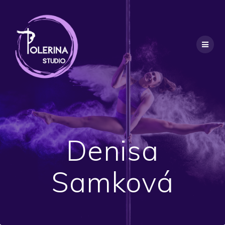
Denisa
Samková