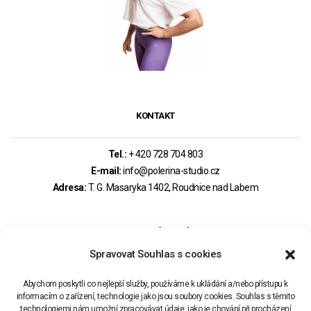
KONTAKT
Tel.:
+ 420 728 704 803
E-mail:
info@polerina-studio.cz
Adresa:
T. G. Masaryka 1402, Roudnice nad Labem
MOHLO BY VÁS ZAJÍMAT
Spravovat Souhlas s cookies
PRAVIDLA REZERVACÍ – OBCHODNÍ PODMÍNKY
Abychom poskytli co nejlepší služby, používáme k ukládání a/nebo přístupu k
informacím o zařízení, technologie jako jsou soubory cookies. Souhlas s těmito
technologiemi nám umožní zpracovávat údaje, jako je chování při procházení