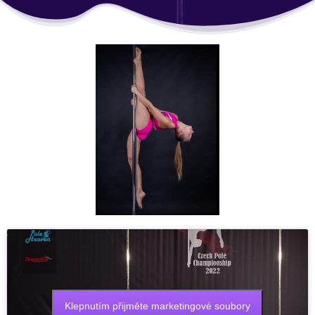
Klepnutím přijměte marketingové soubory