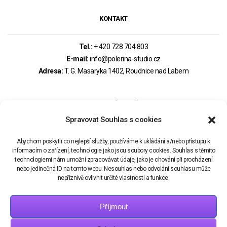
KONTAKT
Tel.:
+ 420 728 704 803
E-mail:
info@polerina-studio.cz
Adresa:
T. G. Masaryka 1402, Roudnice nad Labem
MOHLO BY VÁS ZAJÍMAT
Spravovat Souhlas s cookies
PRAVIDLA REZERVACÍ – OBCHODNÍ PODMÍNKY
Abychom poskytli co nejlepší služby, používáme k ukládání a/nebo přístupu k
informacím o zařízení, technologie jako jsou soubory cookies. Souhlas s těmito
technologiemi nám umožní zpracovávat údaje, jako je chování při procházení
REZERVAČNÍ SYSTÉM
nebo jedinečná ID na tomto webu. Nesouhlas nebo odvolání souhlasu může
nepříznivě ovlivnit určité vlastnosti a funkce.
Příjmout