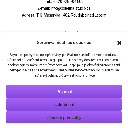
Tel.:
+ 420 728 704 803
E-mail:
info@polerina-studio.cz
Adresa:
T. G. Masaryka 1402, Roudnice nad Labem
MOHLO BY VÁS ZAJÍMAT
Spravovat Souhlas s cookies
PRAVIDLA REZERVACÍ – OBCHODNÍ PODMÍNKY
Abychom poskytli co nejlepší služby, používáme k ukládání a/nebo přístupu k
informacím o zařízení, technologie jako jsou soubory cookies. Souhlas s těmito
technologiemi nám umožní zpracovávat údaje, jako je chování při procházení
REZERVAČNÍ SYSTÉM
nebo jedinečná ID na tomto webu. Nesouhlas nebo odvolání souhlasu může
nepříznivě ovlivnit určité vlastnosti a funkce.
Příjmout
Odmítnout
POLERINA STUDIO
Zobrazit předvolby
Profesionální studio vzdušné akrobacie, tance & fitness. Nabízíme kurzy
pro dospělé i děti, soutěžní přípravu, individuální lekce i workshopy. Jsme