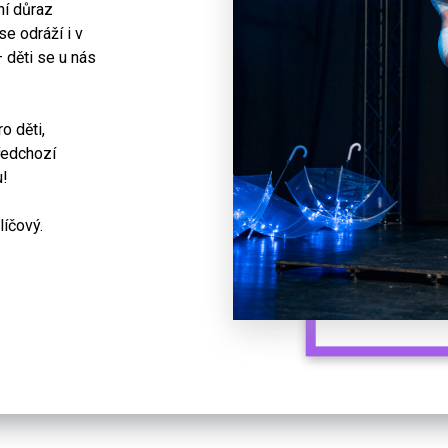
ní důraz
se odráží i v
 děti se u nás
o děti,
ředchozí
u!
líčový.