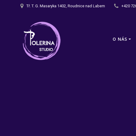
Skip
Tř. T. G. Masaryka 1402, Roudnice nad Labem
+420 72
to
content
O NÁS