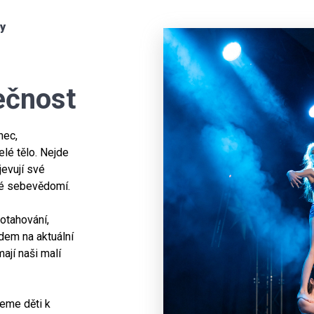
ry
ečnost
nec,
elé tělo. Nejde
jevují své
avé sebevědomí.
rotahování,
dem na aktuální
mají naši malí
eme děti k