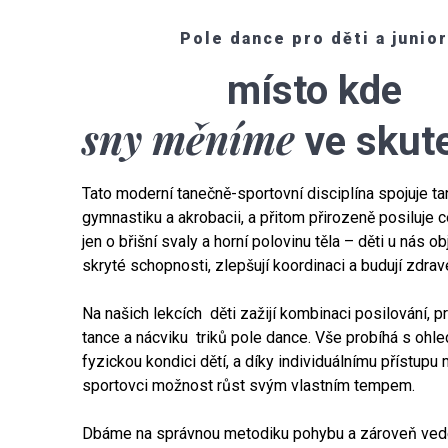
Pole dance pro děti a junio
místo kde
sny měníme
ve skut
Tato moderní tanečně-sportovní disciplína spojuje ta
gymnastiku a akrobacii, a přitom přirozeně posiluje c
jen o břišní svaly a horní polovinu těla – děti u nás ob
skryté schopnosti, zlepšují koordinaci a budují zdr
Na našich lekcích děti zažijí kombinaci posilování, p
tance a nácviku triků pole dance. Vše probíhá s ohle
fyzickou kondici dětí, a díky individuálnímu přístupu 
sportovci možnost růst svým vlastním tempem.
Dbáme na správnou metodiku pohybu a zároveň ved