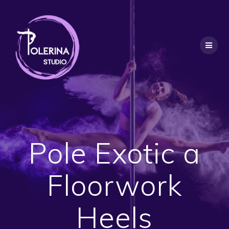
Pole Exotic a
Floorwork
Heels