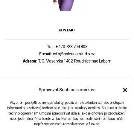
KONTAKT
Tel.:
+ 420 728 704 803
E-mail:
info@polerina-studio.cz
Adresa:
T. G. Masaryka 1402, Roudnice nad Labem
MOHLO BY VÁS ZAJÍMAT
Spravovat Souhlas s cookies
PRAVIDLA REZERVACÍ – OBCHODNÍ PODMÍNKY
Abychom poskytli co nejlepší služby, používáme k ukládání a/nebo přístupu k
informacím o zařízení, technologie jako jsou soubory cookies. Souhlas s těmito
technologiemi nám umožní zpracovávat údaje, jako je chování při procházení
REZERVAČNÍ SYSTÉM
nebo jedinečná ID na tomto webu. Nesouhlas nebo odvolání souhlasu může
nepříznivě ovlivnit určité vlastnosti a funkce.