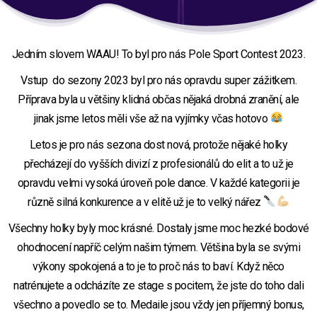
Jedním slovem WAAU! To byl pro nás Pole Sport Contest 2023.
Vstup do sezony 2023 byl pro nás opravdu super zážitkem.
Příprava byla u většiny klidná občas nějaká drobná zranění, ale
jinak jsme letos měli vše až na vyjímky včas hotovo
Letos je pro nás sezona dost nová, protože nějaké holky
přecházejí do vyšších divizí z profesionálů do elit a to už je
opravdu velmi vysoká úroveň pole dance. V každé kategorii je
různě silná konkurence a v elitě už je to velký nářez
Všechny holky byly moc krásné. Dostaly jsme moc hezké bodové
ohodnocení napříč celým našim týmem. Většina byla se svými
výkony spokojená a to je to proč nás to baví. Když něco
natrénujete a odcházíte ze stage s pocitem, že jste do toho dali
všechno a povedlo se to. Medaile jsou vždy jen příjemný bonus,