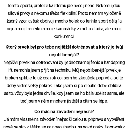
tomto sportu, protože každému jde něco jiného. Někomu jdou
silové prvky a někomu třeba flexibilní. Proto nemám vyloženě
žádný vzor, avšak obdivuji mnoho holek co tenhle sport dělají a
nejen mojí trenérku a moje kamarádky z mého studia, ale i mojí
konkurenci.
Který prvek byl pro tebe nejtěžší dotrénovat a který je tvůj
nejoblíbenější?
Nejtěžší prvek na dotrénování byl jednoznačnej fénix a handspring
lift, nemohla jsem přijít na techniku. Můj nejoblíbenější prvek je
broken split, je to už cca rok co jsem ho zkoušela poprvé a od té
doby vidím velký pokrok. Také jsem si po dlouhé době oblíbila
salto, vždy byla jedna chvíle, kdy jsem se ho bála udělat sama, ale
teď jsem v něm mnohem jistější a cítím se lépe.
Co máš na závodění nejradši?
Já mám vlastně na závodění nejradši celou tu přípravu a vytváření
nové sestavy, těším se na novou hudbu, na nové prvky, floorworky