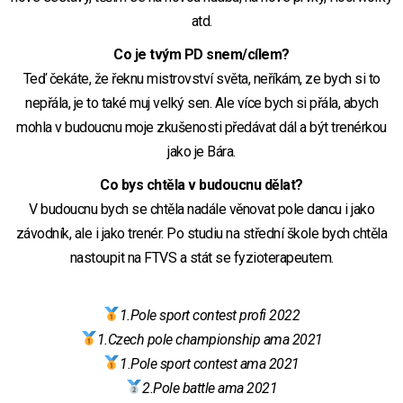
atd.
Co je tvým PD snem/cílem?
Teď čekáte, že řeknu mistrovství světa, neříkám, ze bych si to
nepřála, je to také muj velký sen. Ale více bych si přála, abych
mohla v budoucnu moje zkušenosti předávat dál a být trenérkou
jako je Bára.
Co bys chtěla v budoucnu dělat?
V budoucnu bych se chtěla nadále věnovat pole dancu i jako
závodník, ale i jako trenér. Po studiu na střední škole bych chtěla
nastoupit na FTVS a stát se fyzioterapeutem.
1.Pole sport contest profi 2022
1.Czech pole championship ama 2021
1.Pole sport contest ama 2021
2.Pole battle ama 2021