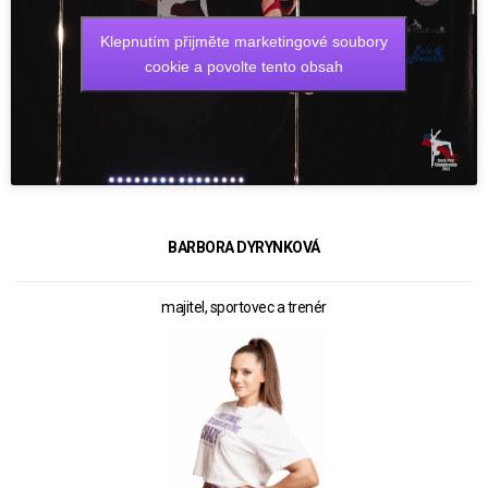
Klepnutím přijměte marketingové soubory
cookie a povolte tento obsah
BARBORA DYRYNKOVÁ
majitel, sportovec a trenér