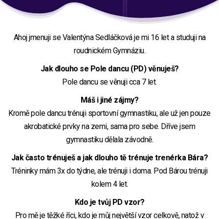
Ahoj jmenuji se Valentýna Sedláčková je mi 16 let a studuji na
roudnickém Gymnáziu.
Jak dlouho se Pole dancu (PD) věnuješ?
Pole dancu se věnuji cca 7 let.
Máš i jiné zájmy?
Kromě pole dancu trénuji sportovní gymnastiku, ale už jen pouze
akrobatické prvky na zemi, sama pro sebe. Dříve jsem
gymnastiku dělala závodně.
Jak často trénuješ a jak dlouho tě trénuje trenérka Bára?
Tréninky mám 3x do týdne, ale trénuji i doma. Pod Bárou trénuji
kolem 4 let.
Kdo je tvůj PD vzor?
Pro mě je těžké říci, kdo je můj největší vzor celkově, natož v