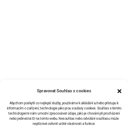
Spravovat Souhlas s cookies
Abychom poskytli co nejlepší služby, používáme k ukládání a/nebo přístupu k
informacím o zařízení, technologie jako jsou soubory cookies. Souhlas s těmito
technologiemi nám umožní zpracovávat údaje, jako je chování při procházení
nebo jedinečná ID na tomto webu. Nesouhlas nebo odvolání souhlasu může
nepříznivě ovlivnit určité vlastnosti a funkce.