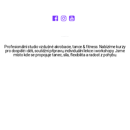
POLERINA STUDIO
Profesionální studio vzdušné akrobacie, tance & fitness. Nabízíme kurzy
pro dospělé i děti, soutěžní přípravu, individuální lekce i workshopy. Jsme
místo kde se propojuje tanec, síla, flexibilita a radost z pohybu.