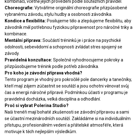
kombinací, včetně jejich provedení podle soutěžních pravidel.
Choreografie:
Vytváříme originální choreografie přizpůsobené
vybranému závodu, stylu hudby a osobnosti závodníka.
Kondice a flexibilita:
Posilujeme tělo a zlepšujeme flexibilitu, aby
závodník měl potřebnou fyzickou připravenost pro náročné triky a
kombinace.
Mentální příprava:
Součástí tréninků je i práce na psychické
odolnosti, sebevědomí a schopnosti zvládat stres spojený se
závody.
Pravidelná konzultace:
Společně vyhodnocujeme pokroky a
přizpůsobujeme trénink podle potřeb závodníka.
Pro koho je závodní příprava vhodná?
Tento program je vhodný pro pokročilé pole dancerky a tanečníky,
kteří mají zájem zúčastnit se soutěží a jsou ochotni věnovat svůj
čas a energii náročné přípravě. Podmínkou účasti v programu je
pravidelná docházka, velká disciplína a odhodlání.
Proč si vybrat Polerina Studio?
Naši trenéři mají bohaté zkušenosti se závodní přípravou a sami
se účastní mezinárodních soutěží. Zakládáme si na individuálním
přístupu, profesionálním vedení a přátelské atmosféře, která
motivuje k těch nejlepším výsledkům.