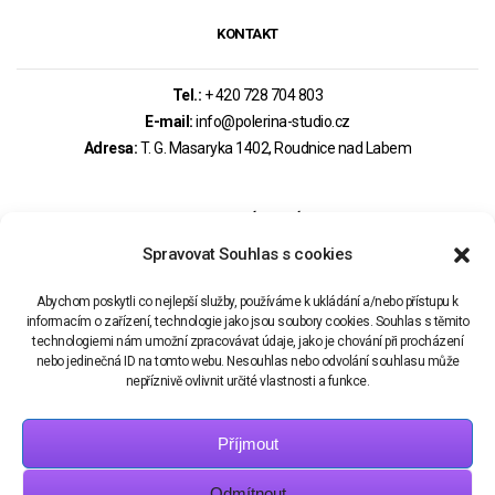
KONTAKT
Tel.:
+ 420 728 704 803
E-mail:
info@polerina-studio.cz
Adresa:
T. G. Masaryka 1402, Roudnice nad Labem
MOHLO BY VÁS ZAJÍMAT
Spravovat Souhlas s cookies
PRAVIDLA REZERVACÍ – OBCHODNÍ PODMÍNKY
Abychom poskytli co nejlepší služby, používáme k ukládání a/nebo přístupu k
informacím o zařízení, technologie jako jsou soubory cookies. Souhlas s těmito
technologiemi nám umožní zpracovávat údaje, jako je chování při procházení
REZERVAČNÍ SYSTÉM
nebo jedinečná ID na tomto webu. Nesouhlas nebo odvolání souhlasu může
nepříznivě ovlivnit určité vlastnosti a funkce.
Příjmout
Odmítnout