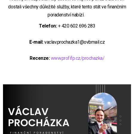
dostali všechny důležité služby, které tento stát ve finančním
poradenství nabízí.
Telefon:
+ 420 602 696 283
E-mail:
vaclav.prochazka1@ovbmail.cz
Recenze:
www.profifp.cz/prochazka/