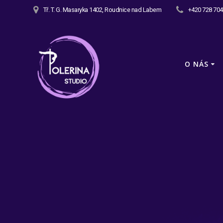
Tř. T. G. Masaryka 1402, Roudnice nad Labem
+420 728 704
O NÁS