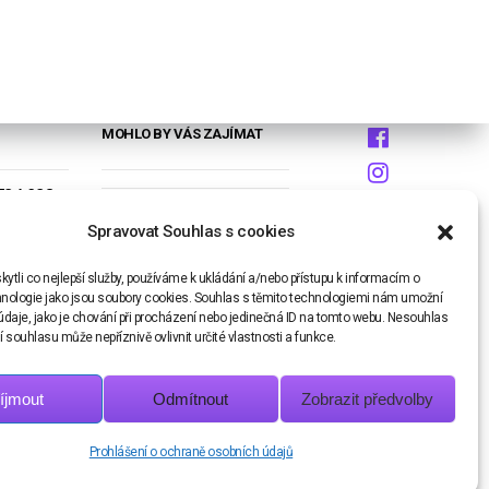
MOHLO BY VÁS ZAJÍMAT
704 803
PRAVIDLA REZERVACÍ
lerina-
Spravovat Souhlas s cookies
– OBCHODNÍ
asaryka
tli co nejlepší služby, používáme k ukládání a/nebo přístupu k informacím o
PODMÍNKY
 nad
chnologie jako jsou soubory cookies. Souhlas s těmito technologiemi nám umožní
daje, jako je chování při procházení nebo jedinečná ID na tomto webu. Nesouhlas
REZERVAČNÍ SYSTÉM
 souhlasu může nepříznivě ovlivnit určité vlastnosti a funkce.
íjmout
Odmítnout
Zobrazit předvolby
Prohlášení o ochraně osobních údajů