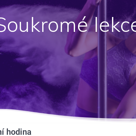
Soukromé lekc
ní hodina