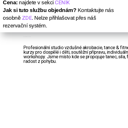
CENÍK
Cena:
najdete v sekci
Jak si tuto službu objednám?
Kontaktujte nás
ZDE
osobně
. Nelze přihlašovat přes náš
rezervační systém.
POLERINA STUDIO
Profesionální studio vzdušné akrobacie, tance & fit
kurzy pro dospělé i děti, soutěžní přípravu, individuální
workshopy. Jsme místo kde se propojuje tanec, síla, fl
radost z pohybu.