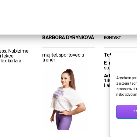
BARBORA DYRYNKOVÁ
KONTAKT
ness. Nabízíme
majitel, sportovec a
Tel.:
+ 420 728 
 lekce i
trenér
exibilita a
E-mail:
info@po
studio.cz
Adresa:
T. G. M
Abychom posky
1402, Roudnice
zařízení, te
Labem
zpracovávat ú
nebo odvolání
Př